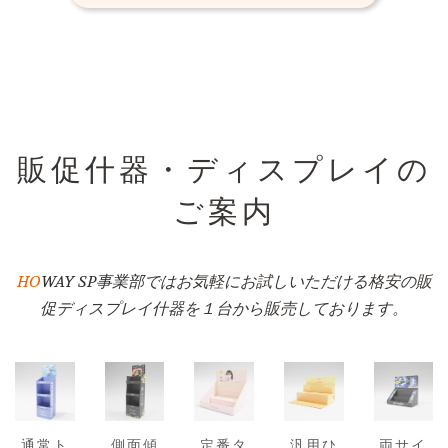
販促什器・ディスプレイの
ご案内
HO
WAY SP事業部
ではお気軽にお試しいただける格安の販
促ディスプレイ什器を１台から販売しております。
通常ト
側面傾
定番タ
汎用ひ
両サイ