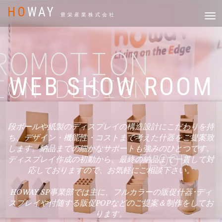
HO
WAY
T
豊栄産業株式会社
n
WEB SHOW ROOM
段ボールや紙製のディスプレイの構造設計にこだわりを持
ち、デザイン・機能性・コストまで考えた什器をご提案致
します。納品までの細かなサポートも強みのひとつです。
ディスプレイ作成の初動から、最終の納品まで一貫して対
応しておりますので、お気軽にご相談下さい。
HOWAY SP事業部では主に、フルカラーの販促什器･ディ
スプレイや付随する販促POPなどのご提案＆制作をしてお
ります。