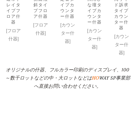
レイタ
斜タイ
イプカ
な壇タ
ド訴求
イプフ
プフロ
ウンタ
イプカ
タイプ
ロア什
ア什器
ー什器
ウンタ
カウン
器
ー什器
ター什
[フロア
[カウン
器
[フロア
[カウン
什器]
ター什
[カウン
什器]
ター什
器]
ター什
器]
器]
オリジナルの什器、フルカラー印刷のディスプレイ、100
～数千ロットなどの中・大ロットなどは
HO
WAY SP事業部
へ直接お問い合わせください。