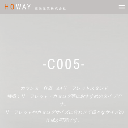
HO
WAY
Tog
豊栄産業株式会社
navi
-C005-
カウンター什器 A4リーフレットスタンド
特徴：リーフレット・カタログ等におすすめのタイプで
す。
リーフレットやカタログサイズに合わせて様々なサイズの
作成が可能です。