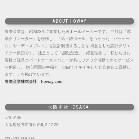
ABOUT HOWAY
豊栄産業は、昭和28年に創業した段ボールメーカーです。 当社は「感
動クリエーター」を標榜し、「紙・段ボール」をつかった「パッケー
ジ」や「ディスプレイ」を設計製造することを 得意とした設計クリエ
イター集団です。 社是として「感動創造」、経営理念に「私たちはお
客様と社員とパートナーカンパニーが共にワクワク感動できるサービス
を創造し、 物心両面の幸福と、自由でイキイキした社会創造に貢献し
ます。」を掲げています。
豊栄産業株式会社 howay.com
大阪本社 -OSAKA-
573-0136
大阪府枚方市春日西町2-27-28
TEL: 072-858-2651