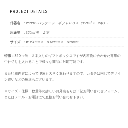
PROJECT DETAILS
什器名 :
PC002 -パッケージ ギフトＢＯＸ（350ml × 2本）-
用途等 :
350ml缶 ２本
サイズ :
W 154mm × D 149mm × H70mm
特徴：
350ml缶 ２本入りのギフトボックスですが内容物に合わせた専用の
中仕切りを入れることで様々な商品に対応可能です。
また印刷内容によって印象も大きく変わりますので、カタチは同じでデザイ
ン違いなどの用途もございます。
※サイズ・仕様・数量等の詳しいお見積もりは下記お問い合わせフォーム、
またはメール・お電話にて直接お問い合わせ下さい。