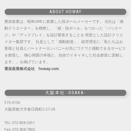
ABOUT HOWAY
豊栄産業は、昭和28年に創業した段ボールメーカーです。 当社は「感
動クリエーター」を標榜し、「紙・段ボール」をつかった「パッケー
ジ」や「ディスプレイ」を設計製造することを 得意とした設計クリエ
イター集団です。 社是として「感動創造」、経営理念に「私たちはお
客様と社員とパートナーカンパニーが共にワクワク感動できるサービス
を創造し、 物心両面の幸福と、自由でイキイキした社会創造に貢献し
ます。」を掲げています。
豊栄産業株式会社 howay.com
大阪本社 -OSAKA-
573-0136
大阪府枚方市春日西町2-27-28
TEL: 072-858-2651
Fax: 072-858-7803