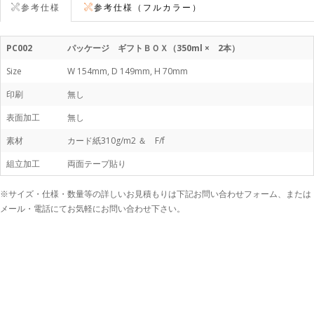
参考仕様
参考仕様（フルカラー）
PC002
パッケージ ギフトＢＯＸ（350ml × 2本）
Size
W 154mm, D 149mm, H 70mm
印刷
無し
表面加工
無し
素材
カード紙310g/m2 ＆ F/f
組立加工
両面テープ貼り
※サイズ・仕様・数量等の詳しいお見積もりは下記お問い合わせフォーム、または
メール・電話にてお気軽にお問い合わせ下さい。