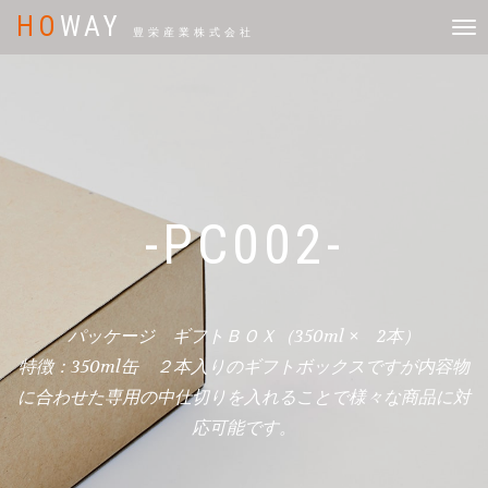
HO
WAY
Tog
豊栄産業株式会社
navi
-PC002-
パッケージ ギフトＢＯＸ（350ml × 2本）
特徴：350ml缶 ２本入りのギフトボックスですが内容物
に合わせた専用の中仕切りを入れることで様々な商品に対
応可能です。