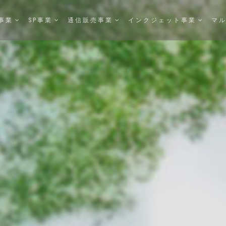
事業
SP事業
通信販売事業
インクジェット事業
マル