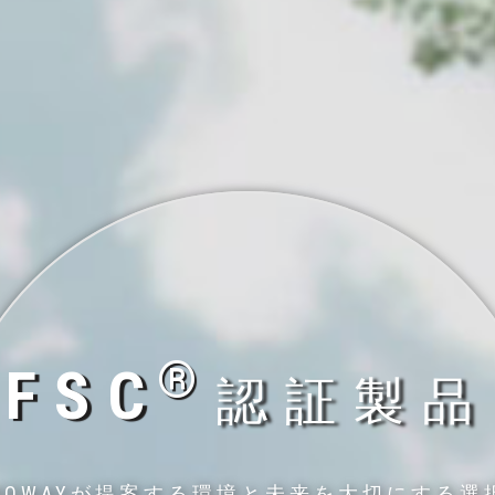
®
FSC
認証製品
HOWAYが提案する環境と未来を大切にする選